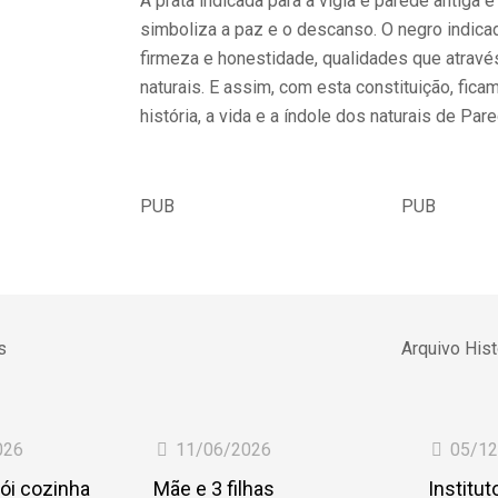
A prata indicada para a vigia e parede antiga 
simboliza a paz e o descanso. O negro indicad
firmeza e honestidade, qualidades que atrav
naturais. E assim, com esta constituição, fic
história, a vida e a índole dos naturais de Pare
PUB
PUB
s
Arquivo Hist
026
11/06/2026
05/1
ói cozinha
Mãe e 3 filhas
Institu