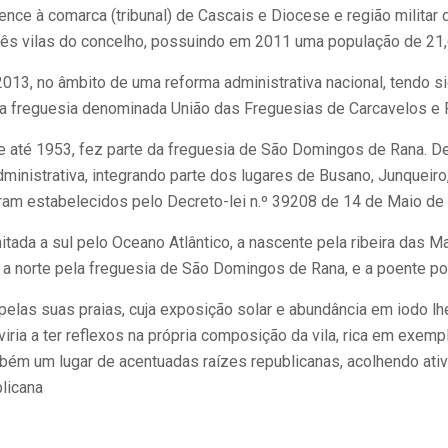
ence à comarca (tribunal) de Cascais e Diocese e região militar
rês vilas do concelho, possuindo em 2011 uma população de 21,
2013, no âmbito de uma reforma administrativa nacional, tendo s
a freguesia denominada União das Freguesias de Carcavelos e
 e até 1953, fez parte da freguesia de São Domingos de Rana. 
dministrativa, integrando parte dos lugares de Busano, Junqueir
oram estabelecidos pelo Decreto-lei n.º 39208 de 14 de Maio de
itada a sul pelo Oceano Atlântico, a nascente pela ribeira das M
 a norte pela freguesia de São Domingos de Rana, e a poente por
pelas suas praias, cuja exposição solar e abundância em iodo lh
viria a ter reflexos na própria composição da vila, rica em exem
bém um lugar de acentuadas raízes republicanas, acolhendo ativ
licana