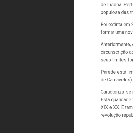
de Lisboa. Pert
populosa das t
Foi extinta em 
formar uma nov
Anteriormente,
circunscrição a
seus limites f
Parede está lim
de Carcavelos),
Caracteriza-se 
Esta qualidade 
XIX e XX. É tam
revolução repub