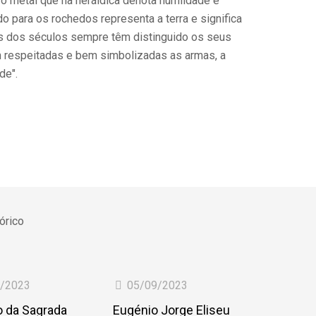
é o metal que na heráldica denota humildade e
o para os rochedos representa a terra e significa
és dos séculos sempre têm distinguido os seus
am respeitadas e bem simbolizadas as armas, a
de".
órico
2/2023
05/09/2023
to da Sagrada
Eugénio Jorge Eliseu