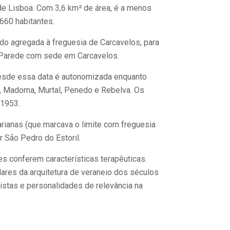
 de Lisboa. Com 3,6 km² de área, é a menos
660 habitantes.
ido agregada à freguesia de Carcavelos, para
 Parede com sede em Carcavelos.
Desde essa data é autonomizada enquanto
o, Madorna, Murtal, Penedo e Rebelva. Os
 1953.
arianas (que marcava o limite com freguesia
 São Pedro do Estoril.
es conferem características terapêuticas.
plares da arquitetura de veraneio dos séculos
istas e personalidades de relevância na