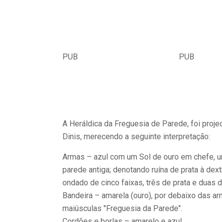
PUB
PUB
A Heráldica da Freguesia de Parede, foi proj
Dinis, merecendo a seguinte interpretação:
Armas – azul com um Sol de ouro em chefe, um
parede antiga; denotando ruína de prata à dex
ondado de cinco faixas, três de prata e duas d
Bandeira – amarela (ouro), por debaixo das a
maiúsculas "Freguesia da Parede".
Cordões e borlas – amarelo e azul