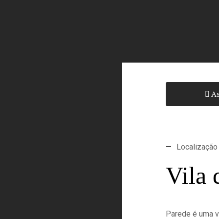
As
—
Localização
Vila 
Parede é uma vi