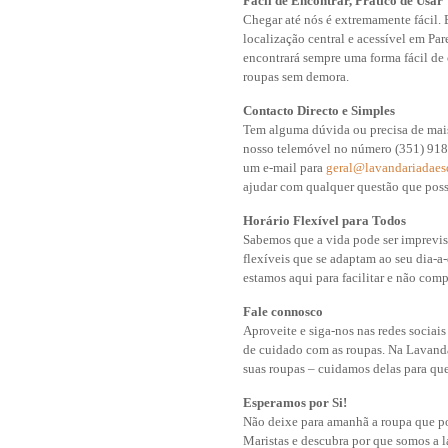
Fácil de Encontrar, Prático de Usar
Chegar até nós é extremamente fácil.
localização central e acessível em Par
encontrará sempre uma forma fácil de 
roupas sem demora.
Contacto Directo e Simples
Tem alguma dúvida ou precisa de mais
nosso telemóvel no número (351) 918
um e-mail para
geral@lavandariadaes
ajudar com qualquer questão que possa
Horário Flexível para Todos
Sabemos que a vida pode ser imprevisív
flexíveis que se adaptam ao seu dia-a
estamos aqui para facilitar e não comp
Fale connosco
Aproveite e siga-nos nas redes sociais
de cuidado com as roupas. Na Lavanda
suas roupas – cuidamos delas para qu
Esperamos por Si!
Não deixe para amanhã a roupa que po
Maristas e descubra por que somos a l