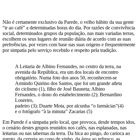
Não é certamente exclusivo da Parede, o velho hábito da sua gente
“ir ao café” a determinadas horas do dia. Por razões de convivência
social, determinados grupos da população, nas mais variadas terras,
escolhem os seus lugares de reunião diária de acordo com as suas
preferências, por vezes com base nas suas origens e frequentemente
por simpatia pelo serviço recebido e respeito pela tradição.
A Leitaria de Albino Fernandes, no centro da terra, na
avenida da República, era um dos locais de encontro
obrigatório. Numa foto dos anos 50, reconhecem-se
Armindo Quirino dos Santos, que foi um grande atleta
do ciclismo (1), filho de José Bauneta; Albino
Fernandes, o dono do estabelecimento (2); Bernardino
Loureiro,
padeiro (3); Duarte Mota, por alcunha “o farmácias”(4)
e o fotógrafo “à la minuta” Zacarias (5)
Em Parede é a simpatia pelo local, que provoca, desde tempos idos,
o cenário destes grupos reunidos nos cafés, nas esplanadas, nas
leitarias ou nas tabernas da terra. Da bica ao pingo, do carioca ao
garoto, da cerveja ao copo de vinho, da água ao refresco, as