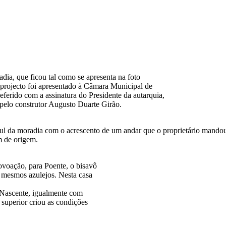
dia, que ficou tal como se apresenta na foto
 projecto foi apresentado à Câmara Municipal de
ferido com a assinatura do Presidente da autarquia,
 pelo construtor Augusto Duarte Girão.
Sul da moradia com o acrescento de um andar que o proprietário mando
m de origem.
voação, para Poente, o bisavô
s mesmos azulejos. Nesta casa
a Nascente, igualmente com
 superior criou as condições