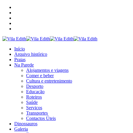
Início
Arquivo histórico
Praias
Na Parede
Alojamentos e viagens
Comer e beber
Cultura e entretenimento
Desporto
Educação
Roteiros
Saúde
Serviços
Transportes
Contactos Úteis
Dinossauros
Galeria