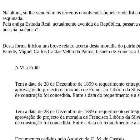
Na altura, só lhe venderam os terrenos envolventes àquele onde foi co
esquinada.
Pela antiga Estrada Real, actualmente avenida da República, passava 
possuía na época”…
Desta forma iniciou um breve relato, acerca desta moradia do patrimón
Parede, Miguel Carlos Caldas Velho da Palma, bisneto de Francisco L
A Vila Edith
Tem a data de 28 de Dezembro de 1899 o requerimento entreg
aprovação do projecto da moradia de Francisco Libório da Silva
de construção foi concedida. Entre a data do requerimento e a
Tem a data de 28 de Dezembro de 1899 o requerimento entreg
aprovação do projecto da moradia de Francisco Libório da Silva
de construção foi concedida. Entre a data do requerimento e a
Documentos cedidos pelo Arquivo da C. M. de Cascais