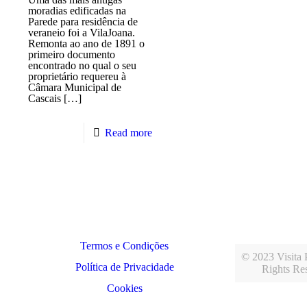
moradias edificadas na
Parede para residência de
veraneio foi a VilaJoana.
Remonta ao ano de 1891 o
primeiro documento
encontrado no qual o seu
proprietário requereu à
Câmara Municipal de
Cascais
[…]
Read more
Termos e Condições
© 2023 Visita P
Política de Privacidade
Rights Re
Cookies