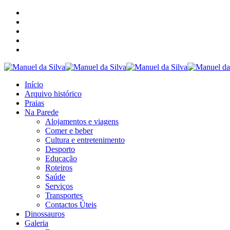
Início
Arquivo histórico
Praias
Na Parede
Alojamentos e viagens
Comer e beber
Cultura e entretenimento
Desporto
Educação
Roteiros
Saúde
Serviços
Transportes
Contactos Úteis
Dinossauros
Galeria