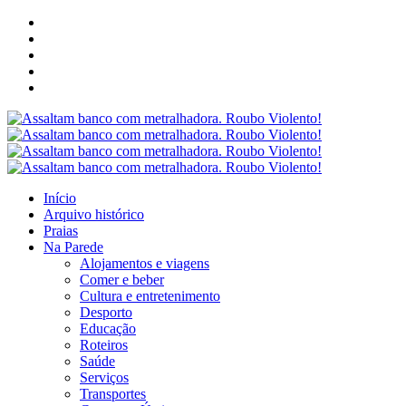
Início
Arquivo histórico
Praias
Na Parede
Alojamentos e viagens
Comer e beber
Cultura e entretenimento
Desporto
Educação
Roteiros
Saúde
Serviços
Transportes