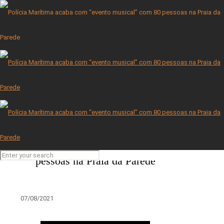
Pianista Olga Prats morre aos 82 anos
30/07/2021
Benfica à mesa em almoço de Vieira e Jesus na Parede
03/03/2022
Polícia Marítima acaba com
“evento musical” com 80
pessoas na Praia da Parede
07/08/2021