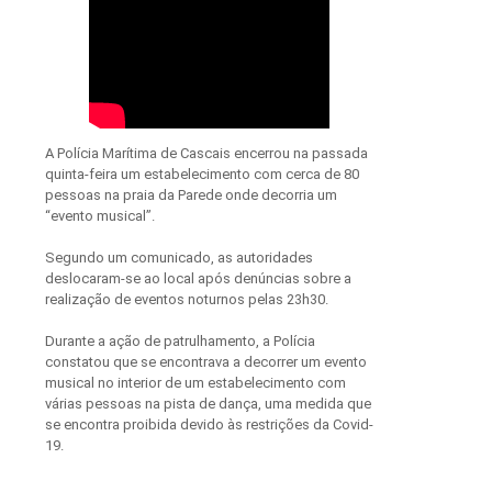
A Polícia Marítima de Cascais encerrou na passada
quinta-feira um estabelecimento com cerca de 80
pessoas na praia da Parede onde decorria um
“evento musical”.
Segundo um comunicado, as autoridades
deslocaram-se ao local após denúncias sobre a
realização de eventos noturnos pelas 23h30.
Durante a ação de patrulhamento, a Polícia
constatou que se encontrava a decorrer um evento
musical no interior de um estabelecimento com
várias pessoas na pista de dança, uma medida que
se encontra proibida devido às restrições da Covid-
19.