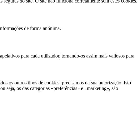
 seguras do site. O site não funciona corretamente sem estes cookies.
o informações de forma anónima.
 apelativos para cada utilizador, tornando-os assim mais valiosos para
dos os outros tipos de cookies, precisamos da sua autorização. Isto
 ou seja, os das categorias «preferências» e «marketing», são