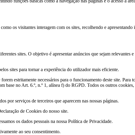
mitindo funções básicas como a navegação nas páginas e o acesso a áreas
er como os visitantes interagem com os sites, recolhendo e apresentand
iferentes sites. O objetivo é apresentar anúncios que sejam relevantes e
os sites para tornar a experiência do utilizador mais eficiente.
forem estritamente necessários para o funcionamento deste site. Para to
om base no Art. 6.º, n.º 1, alínea f) do RGPD. Todos os outros cookies,
cados por serviços de terceiros que aparecem nas nossas páginas.
Declaração de Cookies do nosso site.
samos os dados pessoais na nossa Política de Privacidade.
ativamente ao seu consentimento.