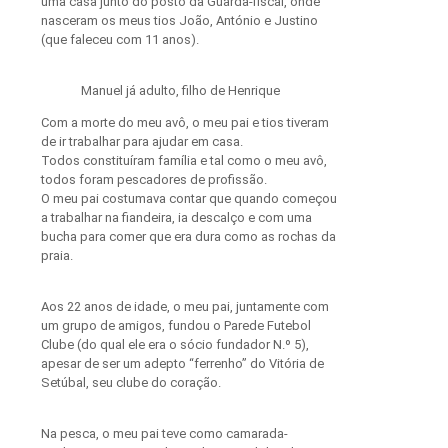
uma casa junto do posto da Guarda-fiscal, onde
nasceram os meus tios João, António e Justino
(que faleceu com 11 anos).
Manuel já adulto, filho de Henrique
Com a morte do meu avô, o meu pai e tios tiveram
de ir trabalhar para ajudar em casa.
Todos constituíram família e tal como o meu avô,
todos foram pescadores de profissão.
O meu pai costumava contar que quando começou
a trabalhar na fiandeira, ia descalço e com uma
bucha para comer que era dura como as rochas da
praia.
Aos 22 anos de idade, o meu pai, juntamente com
um grupo de amigos, fundou o Parede Futebol
Clube (do qual ele era o sócio fundador N.º 5),
apesar de ser um adepto “ferrenho” do Vitória de
Setúbal, seu clube do coração.
Na pesca, o meu pai teve como camarada-