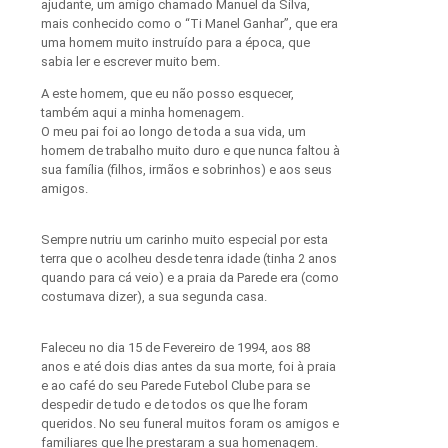
ajudante, um amigo chamado Manuel da Silva,
mais conhecido como o “Ti Manel Ganhar”, que era
uma homem muito instruído para a época, que
sabia ler e escrever muito bem.
A este homem, que eu não posso esquecer,
também aqui a minha homenagem.
O meu pai foi ao longo de toda a sua vida, um
homem de trabalho muito duro e que nunca faltou à
sua família (filhos, irmãos e sobrinhos) e aos seus
amigos.
Sempre nutriu um carinho muito especial por esta
terra que o acolheu desde tenra idade (tinha 2 anos
quando para cá veio) e a praia da Parede era (como
costumava dizer), a sua segunda casa.
Faleceu no dia 15 de Fevereiro de 1994, aos 88
anos e até dois dias antes da sua morte, foi à praia
e ao café do seu Parede Futebol Clube para se
despedir de tudo e de todos os que lhe foram
queridos. No seu funeral muitos foram os amigos e
familiares que lhe prestaram a sua homenagem.