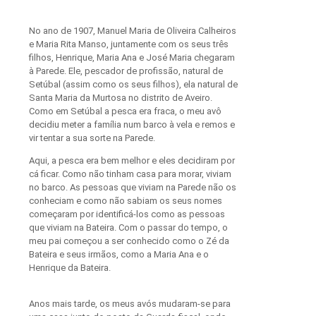
No ano de 1907, Manuel Maria de Oliveira Calheiros
e Maria Rita Manso, juntamente com os seus três
filhos, Henrique, Maria Ana e José Maria chegaram
à Parede. Ele, pescador de profissão, natural de
Setúbal (assim como os seus filhos), ela natural de
Santa Maria da Murtosa no distrito de Aveiro.
Como em Setúbal a pesca era fraca, o meu avô
decidiu meter a família num barco à vela e remos e
vir tentar a sua sorte na Parede.
Aqui, a pesca era bem melhor e eles decidiram por
cá ficar. Como não tinham casa para morar, viviam
no barco. As pessoas que viviam na Parede não os
conheciam e como não sabiam os seus nomes
começaram por identificá-los como as pessoas
que viviam na Bateira. Com o passar do tempo, o
meu pai começou a ser conhecido como o Zé da
Bateira e seus irmãos, como a Maria Ana e o
Henrique da Bateira.
Anos mais tarde, os meus avós mudaram-se para