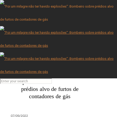
Furto de contadores de gás leva à evacuação de 250 pessoas
em hora e meia na Parede
06/09/2022
A Família Bateira
15/12/2022
“Foi um milagre não ter havido
explosões”: Bombeiro sobre
prédios alvo de furtos de
contadores de gás
07/09/2022