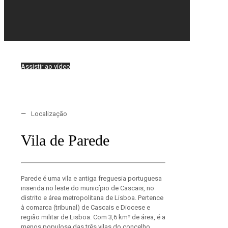
Assistir ao vídeo
—
Localização
Vila de Parede
Parede é uma vila e antiga freguesia portuguesa
inserida no leste do município de Cascais, no
distrito e área metropolitana de Lisboa. Pertence
à comarca (tribunal) de Cascais e Diocese e
região militar de Lisboa. Com 3,6 km² de área, é a
menos populosa das três vilas do concelho,