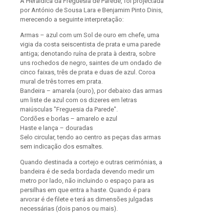
A Heráldica da Freguesia de Parede, foi projectada
por António de Sousa Lara e Benjamim Pinto Dinis,
merecendo a seguinte interpretação:
Armas – azul com um Sol de ouro em chefe, uma
vigia da costa seiscentista de prata e uma parede
antiga; denotando ruína de prata à dextra, sobre
uns rochedos de negro, saintes de um ondado de
cinco faixas, três de prata e duas de azul. Coroa
mural de três torres em prata.
Bandeira – amarela (ouro), por debaixo das armas
um liste de azul com os dizeres em letras
maiúsculas "Freguesia da Parede".
Cordões e borlas – amarelo e azul
Haste e lança – douradas
Selo circular, tendo ao centro as peças das armas
sem indicação dos esmaltes.
Quando destinada a cortejo e outras cerimónias, a
bandeira é de seda bordada devendo medir um
metro por lado, não incluindo o espaço para as
persilhas em que entra a haste. Quando é para
arvorar é de filete e terá as dimensões julgadas
necessárias (dois panos ou mais).