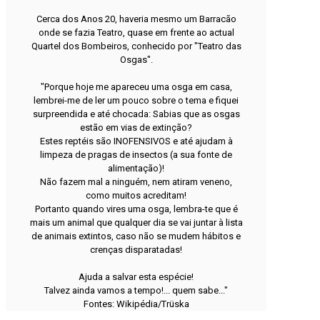
Cerca dos Anos 20, haveria mesmo um Barracão
onde se fazia Teatro, quase em frente ao actual
Quartel dos Bombeiros, conhecido por "Teatro das
Osgas".
"Porque hoje me apareceu uma osga em casa,
lembrei-me de ler um pouco sobre o tema e fiquei
surpreendida e até chocada: Sabias que as osgas
estão em vias de extinção?
Estes reptéis são INOFENSIVOS e até ajudam à
limpeza de pragas de insectos (a sua fonte de
alimentação)!
Não fazem mal a ninguém, nem atiram veneno,
como muitos acreditam!
Portanto quando vires uma osga, lembra-te que é
mais um animal que qualquer dia se vai juntar à lista
de animais extintos, caso não se mudem hábitos e
crenças disparatadas!
Ajuda a salvar esta espécie!
Talvez ainda vamos a tempo!... quem sabe..."
Fontes: Wikipédia/Trüska