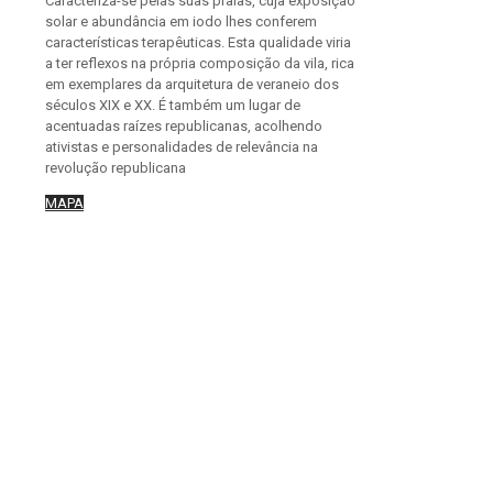
Caracteriza-se pelas suas praias, cuja exposição
solar e abundância em iodo lhes conferem
características terapêuticas. Esta qualidade viria
a ter reflexos na própria composição da vila, rica
em exemplares da arquitetura de veraneio dos
séculos XIX e XX. É também um lugar de
acentuadas raízes republicanas, acolhendo
ativistas e personalidades de relevância na
revolução republicana
MAPA