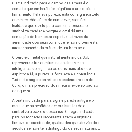
O azul indicado para o campo das armas é o
esmalte que em heráldica significa o ar e o céu, o
firmamento. Pela sua pureza, esta cor significa zelo
que é rectidão afincada num dever, significa
lealdade que é zelo para com uma pessoa e
simboliza caridade porque o Azul dá uma
sensação de bem estar espiritual, através da
serenidade dos seus tons, que lembra o bem estar
interior nascido da prática de um bom acto.
O ouro é o metal que naturalmente indica Sol,
representa a luz que ilumina as almas e as
inteligências e significa os dons mais altos do
espírito: a fé, a pureza, a fortaleza e a constância.
Tudo isto sugere os reflexos esplendorosos do
Ouro, o mais precioso dos metais, excelso padrão
de riqueza.
A prata indicada para a vigia e parede antiga é o
metal que na heráldica denota humildade e
simboliza a paz e o descanso. O negro indicado
para os rochedos representa a terra e significa
firmeza e honestidade, qualidades que através dos
séculos sempre têm distinguido os seus naturais. E