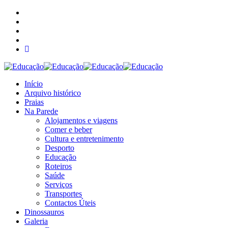
Início
Arquivo histórico
Praias
Na Parede
Alojamentos e viagens
Comer e beber
Cultura e entretenimento
Desporto
Educação
Roteiros
Saúde
Serviços
Transportes
Contactos Úteis
Dinossauros
Galeria