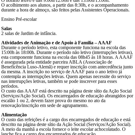
O horário letivo é das 9:00h/12:00h e das 13:00h/15:00h.
O acolhimento aos alunos, a partir das 8:30h, e o acompanhamento
durante a hora de almoço, são feitos pelas Assistentes Operacionais.
Ensino Pré-escolar
Salas
2 salas de Jardim de infância.
Atividades de Animação e de Apoio à Família – AAAF
Durante o período letivo, esta componente funciona na escola das
15:00h às 18:00h. Durante o período não letivo (interrupções letivas),
esta componente funciona na escola das 08h45 às 18 horas. A AAAF
é assegurada pela entidade parceira ABLA (Associação de
Beneficência Luso-Alemã) e requer inscrição com antecedência junto
da mesma. A inscrição no serviço de AAAF para o ano letivo já
contempla as interrupções letivas. Quem apenas necessite do serviço
nas interrupções letivas, também se pode inscrever para esses
períodos.
O custo das AAAF está descrito na página deste sítio da Ação Social
(Serviços/Ação Social). Os encarregados de educação abrangidos por
escalão 1 ou 2, devem fazer prova do mesmo no ato da
renovação/inscrição em sede de agrupamento.
Alimentação
O custo das refeições é a cargo dos encarregados de educação e está
descrito na página deste sítio da Ação Social (Serviços/Ação Social).
A meio da manhã a escola fornece o leite escolar achocolatado. O
lanche fica a cargo dos encarregados de educação.