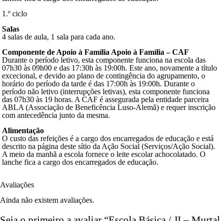
1.º ciclo
Salas
4 salas de aula, 1 sala para cada ano.
Componente de Apoio à Família Apoio à Família – CAF
Durante o período letivo, esta componente funciona na escola das
07h30 às 09h00 e das 17:30h às 19:00h. Este ano, novamente a título
excecional, e devido ao plano de contingência do agrupamento, o
horário do período da tarde é das 17:00h às 19:00h. Durante o
período não letivo (interrupções letivas), esta componente funciona
das 07h30 às 19 horas. A CAF é assegurada pela entidade parceira
ABLA (Associação de Beneficência Luso-Alemã) e requer inscrição
com antecedência junto da mesma.
Alimentação
O custo das refeições é a cargo dos encarregados de educação e está
descrito na página deste sítio da Ação Social (Serviços/Ação Social).
A meio da manhã a escola fornece o leite escolar achocolatado. O
lanche fica a cargo dos encarregados de educação.
Avaliações
Ainda não existem avaliações.
Seja o primeiro a avaliar “Escola Básica / JI – Murtal