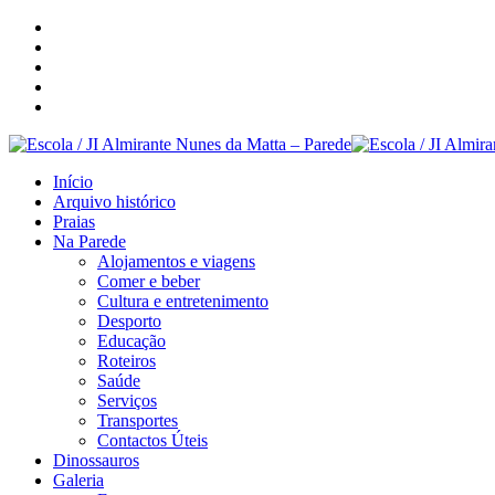
Início
Arquivo histórico
Praias
Na Parede
Alojamentos e viagens
Comer e beber
Cultura e entretenimento
Desporto
Educação
Roteiros
Saúde
Serviços
Transportes
Contactos Úteis
Dinossauros
Galeria