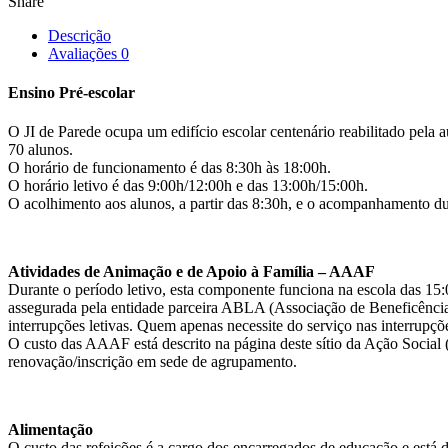
Share
Descrição
Avaliações
0
Ensino Pré-escolar
O JI de Parede ocupa um edifício escolar centenário reabilitado pela a
70 alunos.
O horário de funcionamento é das 8:30h às 18:00h.
O horário letivo é das 9:00h/12:00h e das 13:00h/15:00h.
O acolhimento aos alunos, a partir das 8:30h, e o acompanhamento dur
Atividades de Animação e de Apoio à Família – AAAF
Durante o período letivo, esta componente funciona na escola das 15:
assegurada pela entidade parceira ABLA (Associação de Beneficência
interrupções letivas. Quem apenas necessite do serviço nas interrupçõ
O custo das AAAF está descrito na página deste sítio da Ação Social
renovação/inscrição em sede de agrupamento.
Alimentação
O custo das refeições é a cargo dos encarregados de educação e está d