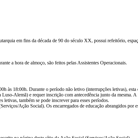
utarquia em fins da década de 90 do século XX, possui refeitório, espaço
ante a hora de almoço, são feitos pelas Assistentes Operacionais.
00h às 18:00h. Durante o período não letivo (interrupções letivas), e
 Luso-Alemã) e requer inscrição com antecedência junto da mesma. A i
es letivas, também se pode inscrever para esses períodos.
 (Serviços/Ação Social). Os encarregados de educação abrangidos por 
escrito na página deste sítio da Ação Social (Serviços/Ação Social).