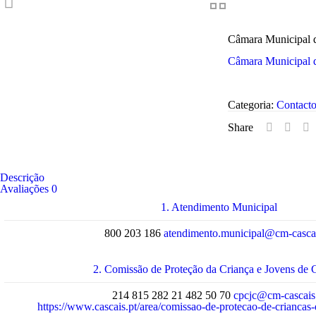
Câmara Municipal 
Câmara Municipal 
Categoria:
Contacto
Share
Descrição
Avaliações
0
1. Atendimento Municipal
800 203 186
atendimento.municipal@cm-cascai
2. Comissão de Proteção da Criança e Jovens de 
214 815 282
21 482 50 70
cpcjc@cm-cascais
https://www.cascais.pt/area/comissao-de-protecao-de-criancas-