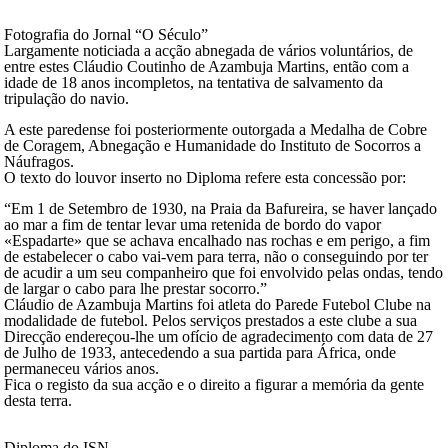
Fotografia do Jornal “O Século”
Largamente noticiada a acção abnegada de vários voluntários, de
entre estes Cláudio Coutinho de Azambuja Martins, então com a
idade de 18 anos incompletos, na tentativa de salvamento da
tripulação do navio.
A este paredense foi posteriormente outorgada a Medalha de Cobre
de Coragem, Abnegação e Humanidade do Instituto de Socorros a
Náufragos.
O texto do louvor inserto no Diploma refere esta concessão por:
“Em 1 de Setembro de 1930, na Praia da Bafureira, se haver lançado
ao mar a fim de tentar levar uma retenida de bordo do vapor
«Espadarte» que se achava encalhado nas rochas e em perigo, a fim
de estabelecer o cabo vai-vem para terra, não o conseguindo por ter
de acudir a um seu companheiro que foi envolvido pelas ondas, tendo
de largar o cabo para lhe prestar socorro.”
Cláudio de Azambuja Martins foi atleta do Parede Futebol Clube na
modalidade de futebol. Pelos serviços prestados a este clube a sua
Direcção endereçou-lhe um ofício de agradecimento com data de 27
de Julho de 1933, antecedendo a sua partida para África, onde
permaneceu vários anos.
Fica o registo da sua acção e o direito a figurar a memória da gente
desta terra.
Diploma do ISN