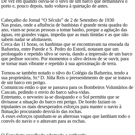
De vez em quando ouvia-se o silvo de um barco que demandava o
porto e, pouco depois, tudo voltava à quietação de antes.
Cabeçalho do Jornal “O Século” de 2 de Setembro de 1930
Nas praias, onde a afluência de banhistas é grande nesta quadra do
ano, viam-se poucas pessoas a tomar banho, porque a agitação das
águas, em grandes vagas, impedia que as mais tímidas e as que não
sabem nadar se afoitassem.
Cerca das 11 horas, os banhistas que se encontravam na enseada da
Bafureira, entre Parede e S. Pedro do Estoril, notaram que um
prolongado e repetido silvo se ouvia, dando a impressão de um barco
que pedisse socorro. Por momentos o silvo deixou de se ouvir, para
se tornar mais vibrante e repetido à sua aproximação de terra.
Tornou-se também notado o silvo do Colégio da Bafureira, tendo a
sua proprietária, Sr.ª D. Júlia Reis o pressentimento de que se tratava
de um barco em perigo.
Comunicou então o que se passava para os Bombeiros Voluntários de
Cascais, pedindo o envio do barco salva-vidas.
Entretanto, o nevoeiro ia-se dissipando e o Sol permitiu que se
divisasse a situação do barco em perigo. De bordo faziam os
tripulantes os mais desesperados esforços para manter o navio à
flutuação procurando desviá-lo das rochas.
A esses esforços opunham-se as alterosas vagas que lambiam todo o
convés do navio e o atiravam para as rochas.