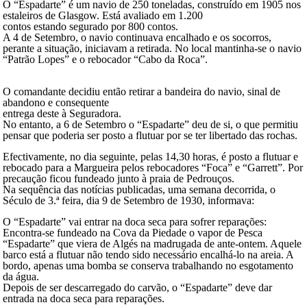
O “Espadarte” é um navio de 250 toneladas, construído em 1905 nos
estaleiros de Glasgow. Está avaliado em 1.200
contos estando segurado por 800 contos.
A 4 de Setembro, o navio continuava encalhado e os socorros,
perante a situação, iniciavam a retirada. No local mantinha-se o navio
“Patrão Lopes” e o rebocador “Cabo da Roca”.
O comandante decidiu então retirar a bandeira do navio, sinal de
abandono e consequente
entrega deste à Seguradora.
No entanto, a 6 de Setembro o “Espadarte” deu de si, o que permitiu
pensar que poderia ser posto a flutuar por se ter libertado das rochas.
Efectivamente, no dia seguinte, pelas 14,30 horas, é posto a flutuar e
rebocado para a Margueira pelos rebocadores “Foca” e “Garrett”. Por
precaução ficou fundeado junto à praia de Pedrouços.
Na sequência das notícias publicadas, uma semana decorrida, o
Século de 3.ª feira, dia 9 de Setembro de 1930, informava:
O “Espadarte” vai entrar na doca seca para sofrer reparações:
Encontra-se fundeado na Cova da Piedade o vapor de Pesca
“Espadarte” que viera de Algés na madrugada de ante-ontem. Aquele
barco está a flutuar não tendo sido necessário encalhá-lo na areia. A
bordo, apenas uma bomba se conserva trabalhando no esgotamento
da água.
Depois de ser descarregado do carvão, o “Espadarte” deve dar
entrada na doca seca para reparações.