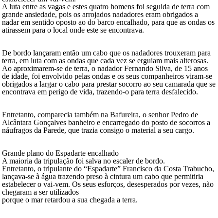
A luta entre as vagas e estes quatro homens foi seguida de terra com
grande ansiedade, pois os arrojados nadadores eram obrigados a
nadar em sentido oposto ao do barco encalhado, para que as ondas os
atirassem para o local onde este se encontrava.
De bordo lançaram então um cabo que os nadadores trouxeram para
terra, em luta com as ondas que cada vez se erguiam mais alterosas.
Ao aproximarem-se de terra, o nadador Fernando Silva, de 15 anos
de idade, foi envolvido pelas ondas e os seus companheiros viram-se
obrigados a largar o cabo para prestar socorro ao seu camarada que se
encontrava em perigo de vida, trazendo-o para terra desfalecido.
Entretanto, comparecia também na Bafureira, o senhor Pedro de
Alcântara Gonçalves banheiro e encarregado do posto de socorros a
náufragos da Parede, que trazia consigo o material a seu cargo.
Grande plano do Espadarte encalhado
A maioria da tripulação foi salva no escaler de bordo.
Entretanto, o tripulante do “Espadarte” Francisco da Costa Trabucho,
lançava-se à água trazendo preso à cintura um cabo que permitiria
estabelecer o vai-vem. Os seus esforços, desesperados por vezes, não
chegaram a ser utilizados
porque o mar retardou a sua chegada a terra.