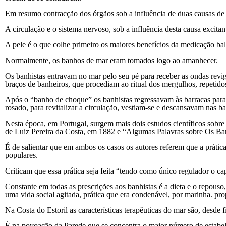
Em resumo contracção dos órgãos sob a influência de duas causas de 
A circulação e o sistema nervoso, sob a influência desta causa excitan
A pele é o que colhe primeiro os maiores benefícios da medicação bal
Normalmente, os banhos de mar eram tomados logo ao amanhecer.
Os banhistas entravam no mar pelo seu pé para receber as ondas rev
braços de banheiros, que procediam ao ritual dos mergulhos, repetid
Após o “banho de choque” os banhistas regressavam às barracas para 
rosado, para revitalizar a circulação, vestiam-se e descansavam nas ba
Nesta época, em Portugal, surgem mais dois estudos científicos sobr
de Luiz Pereira da Costa, em 1882 e “Algumas Palavras sobre Os Ban
É de salientar que em ambos os casos os autores referem que a prática
populares.
Criticam que essa prática seja feita “tendo como único regulador o ca
Constante em todas as prescrições aos banhistas é a dieta e o repous
uma vida social agitada, prática que era condenável, por marinha. pro
Na Costa do Estoril as características terapêuticas do mar são, desde
É na povoação da Parede que se concentra o maior número de estabele