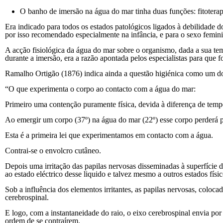
O banho de imersão na água do mar tinha duas funções: fitoter
Era indicado para todos os estados patológicos ligados à debilidade 
por isso recomendado especialmente na infância, e para o sexo femin
A acção fisiológica da água do mar sobre o organismo, dada a sua te
durante a imersão, era a razão apontada pelos especialistas para que
Ramalho Ortigão (1876) indica ainda a questão higiénica como um do
“O que experimenta o corpo ao contacto com a água do mar:
Primeiro uma contenção puramente física, devida à diferença de tempe
Ao emergir um corpo (37º) na água do mar (22º) esse corpo perderá pa
Esta é a primeira lei que experimentamos em contacto com a água.
Contrai-se o envolcro cutâneo.
Depois uma irritação das papilas nervosas disseminadas à superfície d
ao estado eléctrico desse liquido e talvez mesmo a outros estados fís
Sob a influência dos elementos irritantes, as papilas nervosas, coloc
cerebrospinal.
E logo, com a instantaneidade do raio, o eixo cerebrospinal envia por 
ordem de se contraírem.