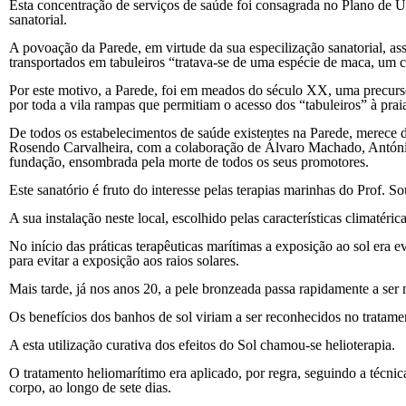
Esta concentração de serviços de saúde foi consagrada no Plano de U
sanatorial.
A povoação da Parede, em virtude da sua especilização sanatorial, as
transportados em tabuleiros “tratava-se de uma espécie de maca, um c
Por este motivo, a Parede, foi em meados do século XX, uma precursor
por toda a vila rampas que permitiam o acesso dos “tabuleiros” à praia
De todos os estabelecimentos de saúde existentes na Parede, merece d
Rosendo Carvalheira, com a colaboração de Álvaro Machado, António 
fundação, ensombrada pela morte de todos os seus promotores.
Este sanatório é fruto do interesse pelas terapias marinhas do Prof. 
A sua instalação neste local, escolhido pelas características climatéric
No início das práticas terapêuticas marítimas a exposição ao sol era 
para evitar a exposição aos raios solares.
Mais tarde, já nos anos 20, a pele bronzeada passa rapidamente a ser
Os benefícios dos banhos de sol viriam a ser reconhecidos no tratament
A esta utilização curativa dos efeitos do Sol chamou-se helioterapia.
O tratamento heliomarítimo era aplicado, por regra, seguindo a técnica
corpo, ao longo de sete dias.