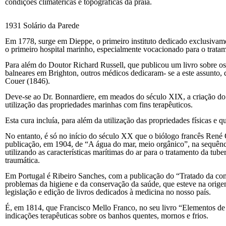
condições climatéricas e topográficas da praia.
1931 Solário da Parede
Em 1778, surge em Dieppe, o primeiro instituto dedicado exclusivam
o primeiro hospital marinho, especialmente vocacionado para o trata
Para além do Doutor Richard Russell, que publicou um livro sobre os
balneares em Brighton, outros médicos dedicaram- se a este assunto
Couer (1846).
Deve-se ao Dr. Bonnardiere, em meados do século XIX, a criação do t
utilização das propriedades marinhas com fins terapêuticos.
Esta cura incluía, para além da utilização das propriedades físicas e q
No entanto, é só no início do século XX que o biólogo francês René Qu
publicação, em 1904, de “A água do mar, meio orgânico”, na sequência 
utilizando as características marítimas do ar para o tratamento da tu
traumática.
Em Portugal é Ribeiro Sanches, com a publicação do “Tratado da con
problemas da higiene e da conservação da saúde, que esteve na orige
legislação e edição de livros dedicados à medicina no nosso país.
É, em 1814, que Francisco Mello Franco, no seu livro “Elementos de 
indicações terapêuticas sobre os banhos quentes, mornos e frios.