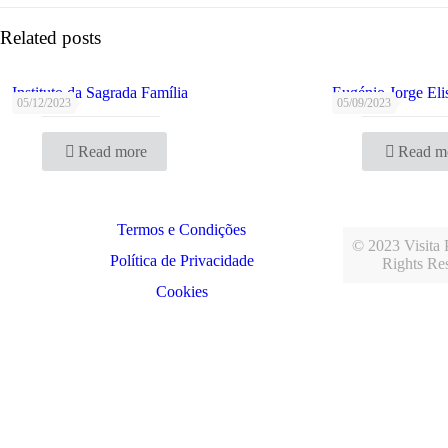
Related posts
Instituto da Sagrada Família
Eugénio Jorge Eli
05/12/2023
05/09/2023
Read more
Read m
Termos e Condições
© 2023 Visita P
Política de Privacidade
Rights Re
Cookies