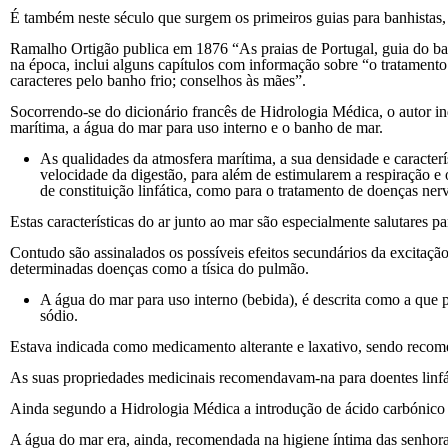
É também neste século que surgem os primeiros guias para banhistas,
Ramalho Ortigão publica em 1876 “As praias de Portugal, guia do ban
na época, inclui alguns capítulos com informação sobre “o tratamento
caracteres pelo banho frio; conselhos às mães”.
Socorrendo-se do dicionário francês de Hidrologia Médica, o autor ind
marítima, a água do mar para uso interno e o banho de mar.
As qualidades da atmosfera marítima, a sua densidade e caracterí
velocidade da digestão, para além de estimularem a respiração e 
de constituição linfática, como para o tratamento de doenças nerv
Estas características do ar junto ao mar são especialmente salutares 
Contudo são assinalados os possíveis efeitos secundários da excitação,
determinadas doenças como a tísica do pulmão.
A água do mar para uso interno (bebida), é descrita como a que p
sódio.
Estava indicada como medicamento alterante e laxativo, sendo recom
As suas propriedades medicinais recomendavam-na para doentes linfát
Ainda segundo a Hidrologia Médica a introdução de ácido carbónico n
A água do mar era, ainda, recomendada na higiene íntima das senhoras