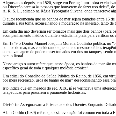
Alguns anos depois, em 1820, surge em Portugal uma obra exclusivam
ou Direcção precisa às pessoas que houverem de fazer uso deles”, de um
A. R. S. L., editado na Régia Typografia Silvana, onde transcreve a
O autor recomenda que os banhos de mar sejam tomados entre 15 de Ju
durante a sua toma, aconselhando a moderação na ingestão, tanto de
Em cada dia não deveriam ser tomados mais que dois banhos (para os 
acompanhamento médico durante a estadia na praia para verificar os e
Em 1849 o Doutor Manoel Joaquim Moreira Coutinho publica, no “Jor
banhos de mar, mas considerando que têm os mesmos efeitos terapêuti
com a vantagem de poderem ser tomados em rios ou tanques, sendo n
para o litoral.
Nesse artigo o autor refere que, nessa época, os banhos de mar são 
específico geral de toda e qualquer moléstia crónica”.
Um edital do Conselho de Saúde Pública do Reino, de 1856, em virtu
por mera recreação, usos de banho de mar” desaconselhando essa prá
Isto indica que em meados do séc. XIX, já se verificava uma alteração
terapêuticas para passarem a puramente hedonistas.
Divisórias Asseguravam a Privacidade dos Doentes Enquanto Deita
Alain Corbin (1989) refere que esta evolução foi comum em toda a E