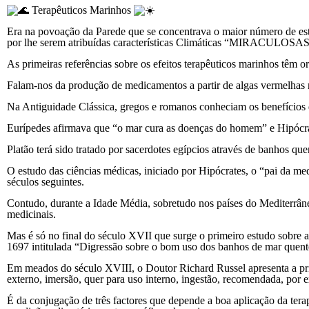
Terapêuticos Marinhos
Era na povoação da Parede que se concentrava o maior número de est
por lhe serem atribuídas características Climáticas “MIRACULOSA
As primeiras referências sobre os efeitos terapêuticos marinhos têm o
Falam-nos da produção de medicamentos a partir de algas vermelhas r
Na Antiguidade Clássica, gregos e romanos conheciam os benefícios 
Eurípedes afirmava que “o mar cura as doenças do homem” e Hipócrate
Platão terá sido tratado por sacerdotes egípcios através de banhos qu
O estudo das ciências médicas, iniciado por Hipócrates, o “pai da m
séculos seguintes.
Contudo, durante a Idade Média, sobretudo nos países do Mediterrân
medicinais.
Mas é só no final do século XVII que surge o primeiro estudo sobre a
1697 intitulada “Digressão sobre o bom uso dos banhos de mar quentes
Em meados do século XVIII, o Doutor Richard Russel apresenta a prim
externo, imersão, quer para uso interno, ingestão, recomendada, por 
É da conjugação de três factores que depende a boa aplicação da terap