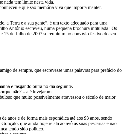
e nada tem limite nesta vida.
e conheceu e que são memória viva que importa manter.
ede, a Terra e a sua gente”, é um texto adequado para uma
 filho António escreveu, numa pequena brochura intitulada “Os
le 15 de Julho de 2007 se reuniram no convívio festivo do seu
 amigo de sempre, que escrevesse umas palavras para prefácio do
.
anhã e rasgando outra no dia seguinte.
orque não? – até invejaram.
abuloso que muito possivelmente atravessou o século de maior
s de anos e de forma mais esporádica até aos 93 anos, sendo
o Gonçalo, que ainda hoje relata ao avô as suas pescarias e não
ca tendo sido político.