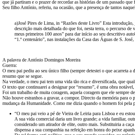
que já partiram e o prazer de recordar as histórias de um passado que
Seu filho António, referiu, na ocasião, que a presença de tantos naq
a)José Pires de Lima, in “Razões deste Livro” Esta introdução,
descrição mais detalhada do que foi, nesta terra, o percurso d
meus primeiros 100 anos” para dar início ao seu descritivo aut
“1.º centenário”, nas instalações da Casa das Águas de S. José,
A palavra de António Domingos Moreira
Guerra:
O meu pai pediu ao seu único filho (sempre detestei o que acarreta 
resumo que se segue.
Na verdade, o meu pai tem uma vida tão rica e diversificada, que qua
O texto que continuarei a designar por “resumo”, é uma obra notável,
Foi um trabalho de muita coragem, aquela coragem que ele sempre de
Não houve estranhos a gravar, a compor. Directo da memória para o p
mudança da Humanidade. Como me dizia quando o homem foi pela pr
“O meu pai veio a pé de Vieira de Leiria para Lisboa e eu esto
A sua vida comercial daria um livro grande; a vida familiar, o
considerado um atirador de elite, outro mais. Substituiria a ca
dispensa a sua companhia na refeição em honra do peixe apanha