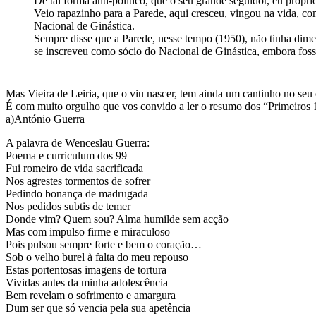
De tal forma anti-político, que o seu grande seguidor, eu própr
Veio rapazinho para a Parede, aqui cresceu, vingou na vida, con
Nacional de Ginástica.
Sempre disse que a Parede, nesse tempo (1950), não tinha dimen
se inscreveu como sócio do Nacional de Ginástica, embora fosse
Mas Vieira de Leiria, que o viu nascer, tem ainda um cantinho no seu
É com muito orgulho que vos convido a ler o resumo dos “Primeiros
a)António Guerra
A palavra de Wenceslau Guerra:
Poema e curriculum dos 99
Fui romeiro de vida sacrificada
Nos agrestes tormentos de sofrer
Pedindo bonança de madrugada
Nos pedidos subtis de temer
Donde vim? Quem sou? Alma humilde sem acção
Mas com impulso firme e miraculoso
Pois pulsou sempre forte e bem o coração…
Sob o velho burel à falta do meu repouso
Estas portentosas imagens de tortura
Vividas antes da minha adolescência
Bem revelam o sofrimento e amargura
Dum ser que só vencia pela sua apetência