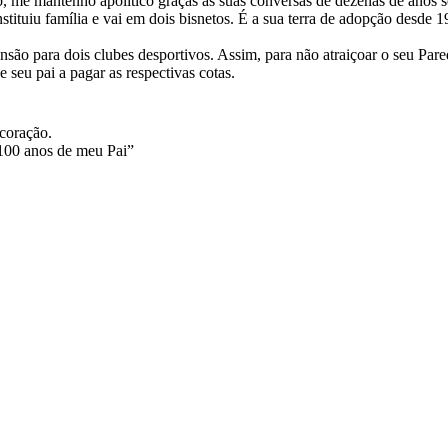
io, me mantenho apolítico graças às suas conversas de dezenas de anos s
stituiu família e vai em dois bisnetos. É a sua terra de adopção desde 
são para dois clubes desportivos. Assim, para não atraiçoar o seu Par
 seu pai a pagar as respectivas cotas.
 coração.
 100 anos de meu Pai”