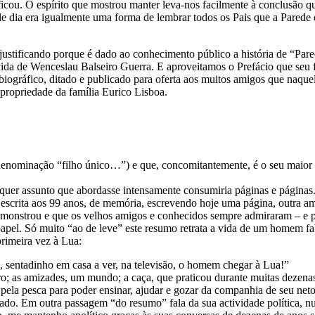
 ficou. O espírito que mostrou manter leva-nos facilmente à conclusão qu
uele dia era igualmente uma forma de lembrar todos os Pais que a Pared
 justificando porque é dado ao conhecimento público a história de “Par
e vida de Wenceslau Balseiro Guerra. E aproveitamos o Prefácio que seu
obiográfico, ditado e publicado para oferta aos muitos amigos que naque
 propriedade da família Eurico Lisboa.
a denominação “filho único…”) e que, concomitantemente, é o seu maior
lquer assunto que abordasse intensamente consumiria páginas e páginas
 escrita aos 99 anos, de memória, escrevendo hoje uma página, outra am
monstrou e que os velhos amigos e conhecidos sempre admiraram – e p
apel. Só muito “ao de leve” este resumo retrata a vida de um homem f
imeira vez à Lua:
u, sentadinho em casa a ver, na televisão, o homem chegar à Lua!”
utro; as amizades, um mundo; a caça, que praticou durante muitas dezena
ça pela pesca para poder ensinar, ajudar e gozar da companhia de seu net
do. Em outra passagem “do resumo” fala da sua actividade política, nun