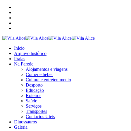
Início
Arquivo histórico
Praias
Na Parede
Alojamentos e viagens
Comer e beber
Cultura e entretenimento
Desporto
Educação
Roteiros
Saúde
Serviços
Transportes
Contactos Úteis
Dinossauros
Galeria