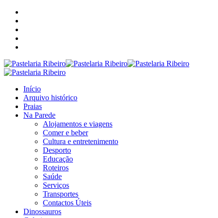
Início
Arquivo histórico
Praias
Na Parede
Alojamentos e viagens
Comer e beber
Cultura e entretenimento
Desporto
Educação
Roteiros
Saúde
Serviços
Transportes
Contactos Úteis
Dinossauros