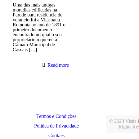
Uma das mais antigas
moradias edificadas na
Parede para residência de
veraneio foi a VilaJoana.
Remonta ao ano de 1891 o
primeiro documento
encontrado no qual o seu
proprietário requereu à
Câmara Municipal de
Cascais
[…]
Read more
Termos e Condições
© 2023 Visita P
Política de Privacidade
Rights Re
Cookies