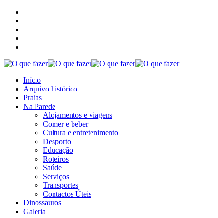
Início
Arquivo histórico
Praias
Na Parede
Alojamentos e viagens
Comer e beber
Cultura e entretenimento
Desporto
Educação
Roteiros
Saúde
Serviços
Transportes
Contactos Úteis
Dinossauros
Galeria