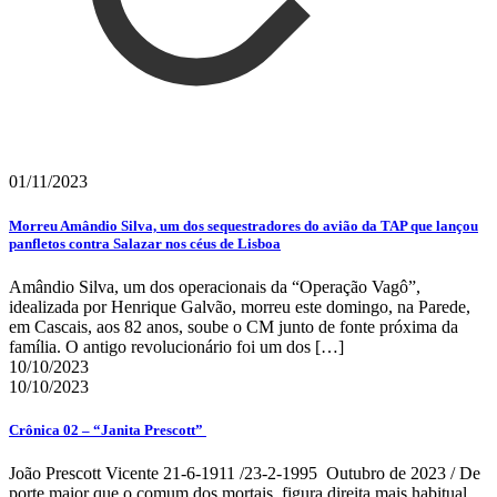
01/11/2023
Morreu Amândio Silva, um dos sequestradores do avião da TAP que lançou
panfletos contra Salazar nos céus de Lisboa
Amândio Silva, um dos operacionais da “Operação Vagô”,
idealizada por Henrique Galvão, morreu este domingo, na Parede,
em Cascais, aos 82 anos, soube o CM junto de fonte próxima da
família. O antigo revolucionário foi um dos
[…]
10/10/2023
10/10/2023
Crônica 02 – “Janita Prescott”
João Prescott Vicente 21-6-1911 /23-2-1995 Outubro de 2023 / De
porte maior que o comum dos mortais, figura direita mais habitual