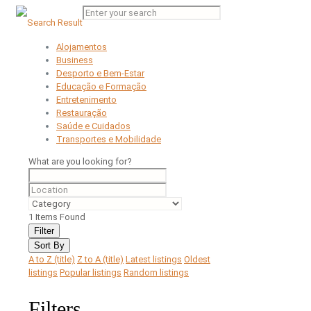
Alojamentos
Business
Desporto e Bem-Estar
Educação e Formação
Entretenimento
Restauração
Saúde e Cuidados
Transportes e Mobilidade
What are you looking for?
1
Items Found
Filter
Sort By
A to Z (title)
Z to A (title)
Latest listings
Oldest
listings
Popular listings
Random listings
Filters