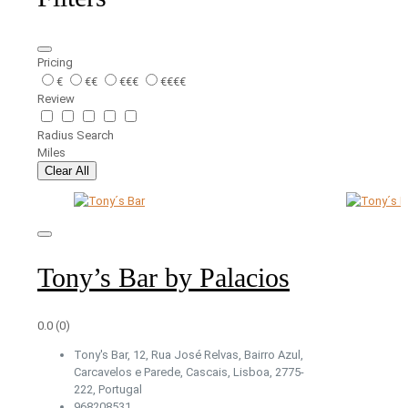
Pricing
€
€€
€€€
€€€€
Review
Radius Search
Miles
Clear All
Tony’s Bar by Palacios
0.0
(0)
Tony's Bar, 12, Rua José Relvas, Bairro Azul,
Carcavelos e Parede, Cascais, Lisboa, 2775-
222, Portugal
968208531