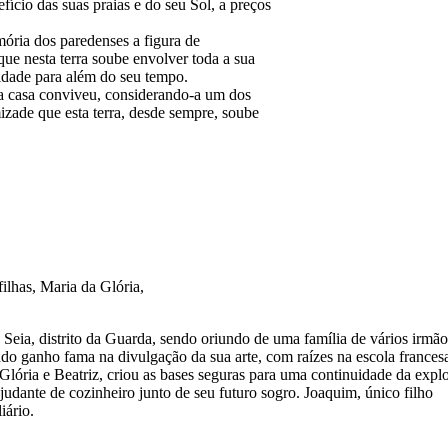
ício das suas praias e do seu Sol, a preços
mória dos paredenses a figura de
e nesta terra soube envolver toda a sua
uidade para além do seu tempo.
la casa conviveu, considerando-a um dos
izade que esta terra, desde sempre, soube
ilhas, Maria da Glória,
eia, distrito da Guarda, sendo oriundo de uma família de vários irmão
do ganho fama na divulgação da sua arte, com raízes na escola frances
a Glória e Beatriz, criou as bases seguras para uma continuidade da exp
dante de cozinheiro junto de seu futuro sogro. Joaquim, único filho
iário.