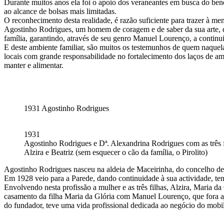
Durante muitos anos ela foi o apoio dos veraneantes em busca do benef
ao alcance de bolsas mais limitadas.
O reconhecimento desta realidade, é razão suficiente para trazer à me
Agostinho Rodrigues, um homem de coragem e de saber da sua arte, qu
família, garantindo, através de seu genro Manuel Lourenço, a contin
E deste ambiente familiar, são muitos os testemunhos de quem naque
locais com grande responsabilidade no fortalecimento dos laços de am
manter e alimentar.
1931 Agostinho Rodrigues
1931
Agostinho Rodrigues e Dª. Alexandrina Rodrigues com as três f
Alzira e Beatriz (sem esquecer o cão da família, o Pirolito)
Agostinho Rodrigues nasceu na aldeia de Maceirinha, do concelho de S
Em 1928 veio para a Parede, dando continuidade à sua actividade, ten
Envolvendo nesta profissão a mulher e as três filhas, Alzira, Maria d
casamento da filha Maria da Glória com Manuel Lourenço, que fora aju
do fundador, teve uma vida profissional dedicada ao negócio do mobil