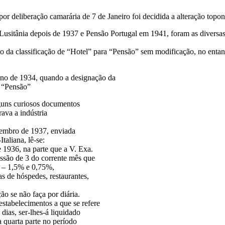
r deliberação camarária de 7 de Janeiro foi decidida a alteração topo
usitânia depois de 1937 e Pensão Portugal em 1941, foram as diversas 
 da classificação de “Hotel” para “Pensão” sem modificação, no entant
ano de 1934, quando a designação da
a “Pensão”
guns curiosos documentos
ava a indústria
zembro de 1937, enviada
aliana, lê-se:
 1936, na parte que a V. Exa.
essão de 3 do corrente mês que
% – 1,5% e 0,75%,
as de hóspedes, restaurantes,
ão se não faça por diária.
stabelecimentos a que se refere
 dias, ser-lhes-á liquidado
a quarta parte no período