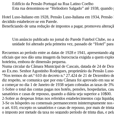
Edifício da Pensão Portugal na Rua Latino Coelho
Esta rua denominou-se “Heliodoro Salgado” até 1938, quando po
Hotel Luso-Italiano em 1928, Pensão Luso-Italiana em 1934, Pensão L
decidido estabelecer-se em Parede.
Beneficiando de uma redução de impostos a pagar, promoveu alteração
Um anúncio publicado no jornal do Parede Futebol Clube, no 
unidade foi alterado pela primeira vez, passado de “Hotel” par
Recuemos ao período entre as datas de 1928 e 1941, apresentando al
oficiais que nos dão uma imagem da burocracia exigida a quem explor
hoteleira, embora de dimensão pequena.
Numa circular da Câmara Municipal de Cascais, datada de 24 de De
ao Ex.mo. Senhor Agostinho Rodrigues, proprietário da Pensão Luso-It
“Nos termos do art.º 610 do decreto n.º 27.424 de 21 de Dezembro de
diz respeito, se comunica que por esta Câmara foi aprovado em sua s
a começar no dia 1 de Janeiro de 1938 sejam cobradas as taxas de 3
1-Sobre o total das contas pagas nos hotéis, pensões, hospedarias, cas
sanatórios e casas de repouso, quando a diária seja superior a 10$00.
2-Sobre as despesas feitas nos referidos estabelecimentos cuja liquidaç
3-Se os hóspedes ou comensais permanecerem ininterruptamente nos e
o art. 610, excepto os sanatórios e casas de repouso, por mais de trinta
o imposto por metade da taxa no segundo período de trinta dias, e pel