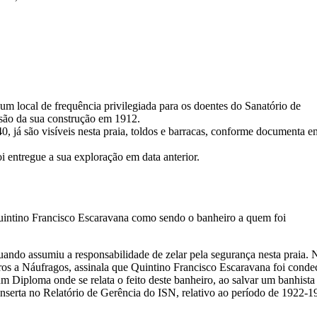
 um local de frequência privilegiada para os doentes do Sanatório de
são da sua construção em 1912.
, já são visíveis nesta praia, toldos e barracas, conforme documenta e
oi entregue a sua exploração em data anterior.
Quintino Francisco Escaravana como sendo o banheiro a quem foi
ando assumiu a responsabilidade de zelar pela segurança nesta praia. 
rros a Náufragos, assinala que Quintino Francisco Escaravana foi cond
m Diploma onde se relata o feito deste banheiro, ao salvar um banhista
inserta no Relatório de Gerência do ISN, relativo ao período de 1922-1