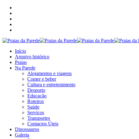
Início
Arquivo histórico
Praias
Na Parede
Alojamentos e viagens
Comer e beber
Cultura e entretenimento
Desporto
Educação
Roteiros
Saúde
Serviços
Transportes
Contactos Úteis
Dinossauros
Galeria