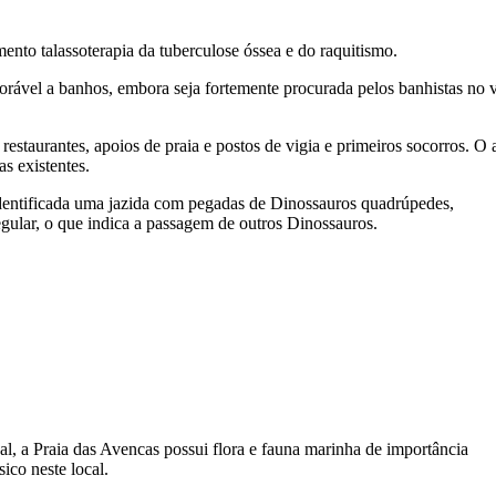
mento talassoterapia da tuberculose óssea e do raquitismo.
vorável a banhos, embora seja fortemente procurada pelos banhistas no 
staurantes, apoios de praia e postos de vigia e primeiros socorros. O 
s existentes.
identificada uma jazida com pegadas de Dinossauros quadrúpedes,
gular, o que indica a passagem de outros Dinossauros.
al, a Praia das Avencas possui flora e fauna marinha de importância
ico neste local.