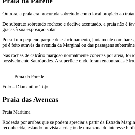
Praia da Parede
Outrora, a praia era procurada sobretudo como local propício ao trata
De substrato sobretudo rochoso e declive acentuado, a praia não é fa
graças à sua exposição solar.
Possui um pequeno parque de estacionamento, juntamente com bares, re
pé é feito através da avenida da Marginal ou das passagens subterrânea
Nas rochas de calcário margoso normalmente cobertas por areia, foi 
possivelmente Saurópodes. A superfície onde foram encontradas é irre
Praia da Parede
Foto – Diamantino Tojo
Praia das Avencas
Praia Marítima
Rodeada por arribas que se podem apreciar a partir da Estrada Margin
reconhecida, estando prevista a criação de uma zona de interesse biofís