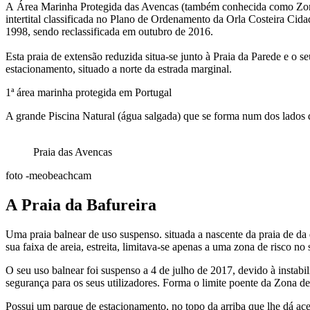
A Área Marinha Protegida das Avencas (também conhecida como Zona
intertital classificada no Plano de Ordenamento da Orla Costeira Cida
1998, sendo reclassificada em outubro de 2016.
Esta praia de extensão reduzida situa-se junto à Praia da Parede e o s
estacionamento, situado a norte da estrada marginal.
1ª área marinha protegida em Portugal
A grande Piscina Natural (água salgada) que se forma num dos lados d
Praia das Avencas
foto -meobeachcam
A Praia da Bafureira
Uma praia balnear de uso suspenso. situada a nascente da praia de da
sua faixa de areia, estreita, limitava-se apenas a uma zona de risco no
O seu uso balnear foi suspenso a 4 de julho de 2017, devido à instabil
segurança para os seus utilizadores. Forma o limite poente da Zona de
Possui um parque de estacionamento, no topo da arriba que lhe dá ac