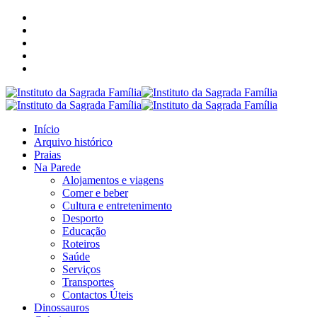
Início
Arquivo histórico
Praias
Na Parede
Alojamentos e viagens
Comer e beber
Cultura e entretenimento
Desporto
Educação
Roteiros
Saúde
Serviços
Transportes
Contactos Úteis
Dinossauros