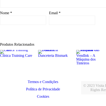
Nome
*
Email
*
Produtos Relacionados
Clínica Training Care
Danceteria Bismark
VendInk – A
Máquina dos
Tinteiros
Termos e Condições
© 2023 Visita P
Política de Privacidade
Rights Re
Cookies