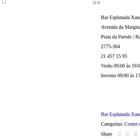
Bar Esplanada Xan
Avenida da Margin
Praia da Parede / B
2775-364
21 457 15 95
Verão 09:00 às 19:
Inverno 09:00 às 17
Bar Esplanada Xan
Categorias:
Comer 
Share