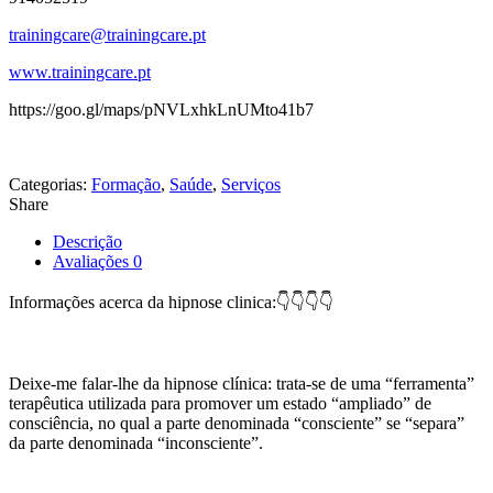
trainingcare@trainingcare.pt
www.trainingcare.pt
https://goo.gl/maps/pNVLxhkLnUMto41b7
Categorias:
Formação
,
Saúde
,
Serviços
Share
Descrição
Avaliações
0
Informações acerca da hipnose clinica:👇👇👇👇
Deixe-me falar-lhe da hipnose clínica: trata-se de uma “ferramenta”
terapêutica utilizada para promover um estado “ampliado” de
consciência, no qual a parte denominada “consciente” se “separa”
da parte denominada “inconsciente”.