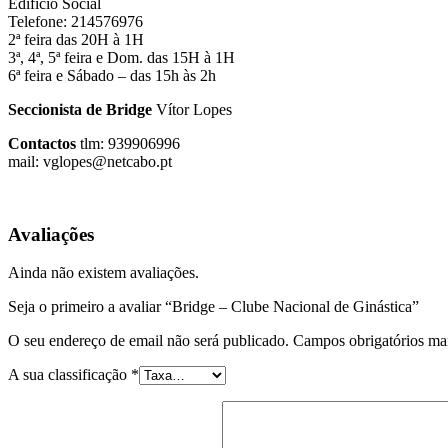
Edificio Social
Telefone: 214576976
2ª feira das 20H à 1H
3ª, 4ª, 5ª feira e Dom. das 15H à 1H
6ª feira e Sábado – das 15h às 2h
Seccionista de Bridge
Vítor Lopes
Contactos
tlm: 939906996
mail: vglopes@netcabo.pt
Avaliações
Ainda não existem avaliações.
Seja o primeiro a avaliar “Bridge – Clube Nacional de Ginástica”
O seu endereço de email não será publicado.
Campos obrigatórios m
A sua classificação
*