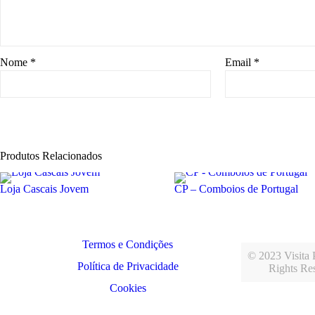
Nome
*
Email
*
Produtos Relacionados
Loja Cascais Jovem
CP – Comboios de Portugal
Termos e Condições
© 2023 Visita P
Política de Privacidade
Rights Re
Cookies