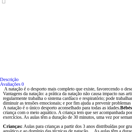
Descrição
Avaliações
0
A natação é o desporto mais completo que existe, favorecendo o des
Vantagens da natação: a prática da natação não causa impacto nas art
regularmente trabalha o sistema cardíaco e respiratório; pode trabalh
diminuir as tensões emocionais; e por fim ajuda a prevenir problemas 
A natação é o único desporto aconselhado para todas as idades.
Bébé
criança com o meio aquático. A criança tem que ser acompanhada por
exercícios. As aulas têm a duração de 30 minutos, uma vez por sema
Crianças:
Aulas para crianças a partir dos 3 anos distribuídas por g
aquático e ao domínio das técnicas de natação. As aulas têm a duraç