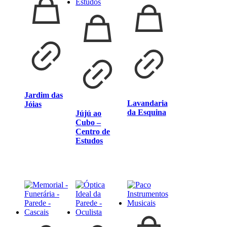
Jardim das
Lavandaria
Jóias
da Esquina
Jújú ao
Cubo –
Centro de
Estudos