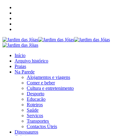
Início
Arquivo histórico
Praias
Na Parede
Alojamentos e viagens
Comer e beber
Cultura e entretenimento
Desporto
Educação
Roteiros
Saúde
Serviços
Transportes
Contactos Úteis
Dinossauros