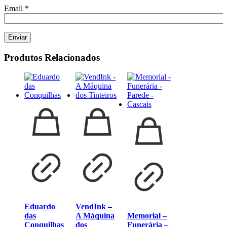
Email
*
Produtos Relacionados
Eduardo
VendInk –
das
A Máquina
Memorial –
Conquilhas
dos
Funerária –