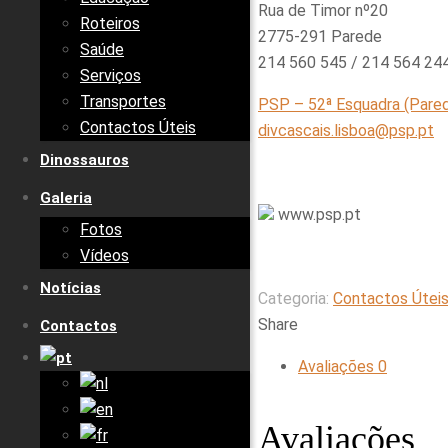
Rua de Timor nº20
Roteiros
2775-291 Parede
Saúde
214 560 545 / 214 564 24
Serviços
Transportes
PSP – 52ª Esquadra (Pare
Contactos Úteis
divcascais.lisboa@psp.pt
Dinossauros
Galeria
www.psp.pt
Fotos
Vídeos
Notícias
Categoria:
Contactos Útei
Share
Contactos
Avaliações
0
Avaliações