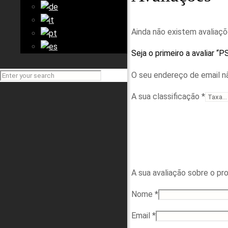
Ainda não existem avaliaçõ
Seja o primeiro a avaliar “
O seu endereço de email nã
A sua classificação
*
A sua avaliação sobre o p
Nome
*
Email
*