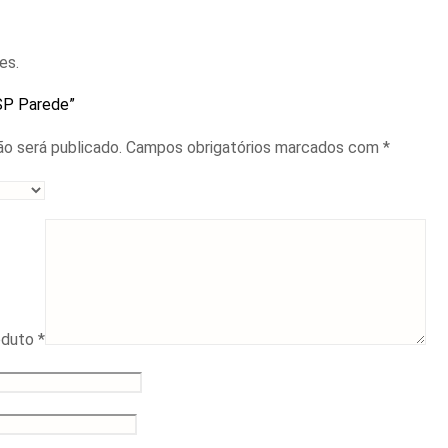
es.
PSP Parede”
o será publicado.
Campos obrigatórios marcados com
*
roduto
*