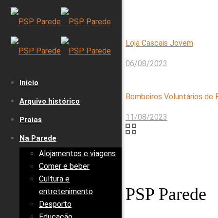
Loja Cascais Jovem
06/08/2023
Início
Bombeiros Voluntários de 
Arquivo histórico
11/08/2023
Praias
Na Parede
Alojamentos e viagens
Comer e beber
Cultura e
PSP Parede
entretenimento
Desporto
Educação