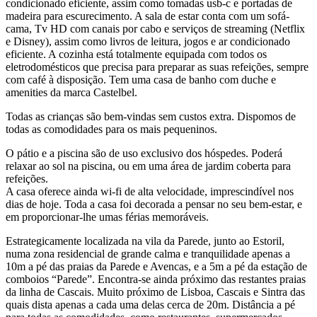
condicionado eficiente, assim como tomadas usb-c e portadas de
madeira para escurecimento. A sala de estar conta com um sofá-
cama, Tv HD com canais por cabo e serviços de streaming (Netflix
e Disney), assim como livros de leitura, jogos e ar condicionado
eficiente. A cozinha está totalmente equipada com todos os
eletrodomésticos que precisa para preparar as suas refeições, sempre
com café à disposição. Tem uma casa de banho com duche e
amenities da marca Castelbel.
Todas as crianças são bem-vindas sem custos extra. Dispomos de
todas as comodidades para os mais pequeninos.
O pátio e a piscina são de uso exclusivo dos hóspedes. Poderá
relaxar ao sol na piscina, ou em uma área de jardim coberta para
refeições.
A casa oferece ainda wi-fi de alta velocidade, imprescindível nos
dias de hoje. Toda a casa foi decorada a pensar no seu bem-estar, e
em proporcionar-lhe umas férias memoráveis.
Estrategicamente localizada na vila da Parede, junto ao Estoril,
numa zona residencial de grande calma e tranquilidade apenas a
10m a pé das praias da Parede e Avencas, e a 5m a pé da estação de
comboios “Parede”. Encontra-se ainda próximo das restantes praias
da linha de Cascais. Muito próximo de Lisboa, Cascais e Sintra das
quais dista apenas a cada uma delas cerca de 20m. Distância a pé