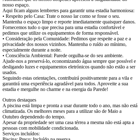
nosso espaço.
Aqui ficam alguns lembretes para garantir uma estadia harmoniosa:
• Respeito pelo Casa: Trate o nosso lar como se fosse o seu.
Mantenha o espaço limpo e reporte imediatamente quaisquer danos.
Fornecemos tudo o que precisa para uma estadia confortável e
pedimos que utilize os equipamentos de forma responsável.
• Consideração pela Comunidade: Pedimos que respeite a paz e a
privacidade dos nossos vizinhos. Mantenha o ruído ao mínimo,
especialmente durante a noite.
• Consciência Ambiental: Parede orgulha-se do seu ambiente.
Ajude-nos a preservá-lo, economizando água sempre que possível e
desligando luzes e equipamentos eletrónicos quando não estão a ser
usados.
Seguindo estas orientações, contribuirá positivamente para a vila e
garantirá uma experiência agradável para todos. Aproveite a sua
estadia e mergulhe no charme e na energia da Parede!
Outros destaques
A piscina está limpa e pronta a usar durante todo o ano, mas não está
climatizada. Os melhores meses para a utilizar são de Maio a
Outubro dependendo do tempo.
Apesar da propriedade ser uma casa térrea a mesma não está apta a
pessoas com mobilidade condicionada.
Serviços incluídos:
Piscina: Preço: Incluído na reserva