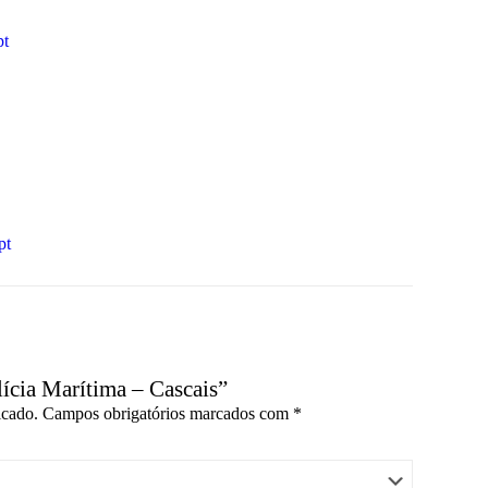
pt
pt
lícia Marítima – Cascais”
icado.
Campos obrigatórios marcados com
*