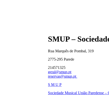
SMUP – Sociedade
Rua Marquês de Pombal, 319
2775-295 Parede
214571325
geral@smup.pt
reservas@smup.pt
S M U P
Sociedade Musical União Paredense –