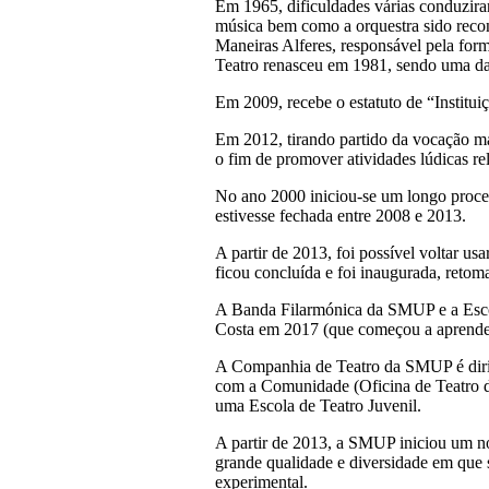
Em 1965, dificuldades várias conduzira
música bem como a orquestra sido reco
Maneiras Alferes, responsável pela fo
Teatro renasceu em 1981, sendo uma da
Em 2009, recebe o estatuto de “Institui
Em 2012, tirando partido da vocação ma
o fim de promover atividades lúdicas r
No ano 2000 iniciou-se um longo proces
estivesse fechada entre 2008 e 2013.
A partir de 2013, foi possível voltar us
ficou concluída e foi inaugurada, retom
A Banda Filarmónica da SMUP e a Esco
Costa em 2017 (que começou a aprende
A Companhia de Teatro da SMUP é dirig
com a Comunidade (Oficina de Teatro da
uma Escola de Teatro Juvenil.
A partir de 2013, a SMUP iniciou um no
grande qualidade e diversidade em que 
experimental.