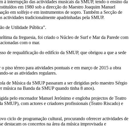
m à interrupção das actividades musicais da SMUP, tendo o ensino da
nstituídos em 1980 sob a direcção do Maestro Joaquim Manuel
rmação em solfejo e em instrumentos de sopro. Também a Secção de
s actividades tradicionalmente apadrinhadas pela SMUP.
ção de Utilidade Pública”.
rítima da freguesia, foi criado o Núcleo de Surf e Mar da Parede com
elacionadas com o mar.
so de requalificação do edifício da SMUP, que obrigou a que a sede
ar o piso térreo para atividades pontuais e em março de 2015 a obra
ando-se as atividades regulares.
la de Música da SMUP passaram a ser dirigidas pelo maestro Sérgio
r música na Banda da SMUP quando tinha 8 anos).
ida pelo encenador Manuel Jerónimo e engloba projectos de Teatro
 SMUP), com actores e criadores profissionais (Teatro Riscado) e
vo ciclo de programação cultural, procurando oferecer actividades de
se destacam os concertos na área da música improvisada e