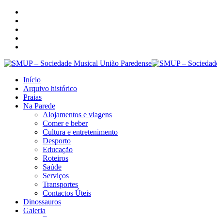
Início
Arquivo histórico
Praias
Na Parede
Alojamentos e viagens
Comer e beber
Cultura e entretenimento
Desporto
Educação
Roteiros
Saúde
Serviços
Transportes
Contactos Úteis
Dinossauros
Galeria