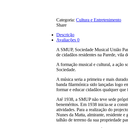
Categoria:
Cultura e Entretenimento
Share
Descrição
Avaliações
0
A SMUP, Sociedade Musical União Pared
de cidadãos residentes na Parede, vila 
A formação musical e cultural, a ação s
Sociedade.
A música seria a primeira e mais durado
banda filarmónica sido lançadas logo e
formar e educar cidadãos qualquer que 
Até 1938, a SMUP não teve sede própri
beneméritos. Em 1938 inicia-se a constru
atividades. Para a realização do project
Nunes da Matta, almirante, residente e
talhão de terreno da sua propriedade pa