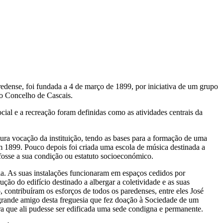
ense, foi fundada a 4 de março de 1899, por iniciativa de um grupo
do Concelho de Cascais.
ocial e a recreação foram definidas como as atividades centrais da
ura vocação da instituição, tendo as bases para a formação de uma
m 1899. Pouco depois foi criada uma escola de música destinada a
fosse a sua condição ou estatuto socioeconómico.
a. As suas instalações funcionaram em espaços cedidos por
ção do edifício destinado a albergar a coletividade e as suas
o, contribuíram os esforços de todos os paredenses, entre eles José
 grande amigo desta freguesia que fez doação à Sociedade de um
ra que ali pudesse ser edificada uma sede condigna e permanente.