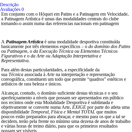
Descrição
Avaliações
0
Em conjunto com o Hóquei em Patins e a Patinagem em Velocidade,
a Patinagem Artística é umas das modalidades centrais do clube
tornando-o assim numa das referencias nacionais em patinagem
A
Patinagem Artística
é uma modalidade desportiva constituída
basicamente por três elementos específicos – o
do domínio dos Patins
ou Patinagem
, o
da Execução Técnica ou Elementos Técnicos
Figurativos
e o
da Arte ou Adaptação Interpretativa e
Representativa
.
Para além destas particularidades, a especificidade da
sua
Técnica
associada à
Arte
na interpretação e representação
coreográfica, constituem um todo que permite “quadros” estéticos e
artísticos de rara beleza e únicos.
Alcançar, contudo, o domínio suficiente destas técnicas e o seu
aperfeiçoamento a níveis que possam ser apresentados em público
nos recintos onde esta Modalidade Desportiva é sublimada e
objetivamente se converte numa Arte,
EXIGE
por parte do atleta uma
disponibilidade
Temporal, Física e Mental TOTAL
que muitos
poucos estão preparados para abraçar, e mesmo para os que a tal se
decidem, terão pela frente no mínimo uma dezena de anos de trabalho
e várias horas de treino diário, para que os primeiros resultados
possam ser visíveis.